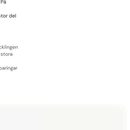
 På
tor del
cklingen
 stora
paringar