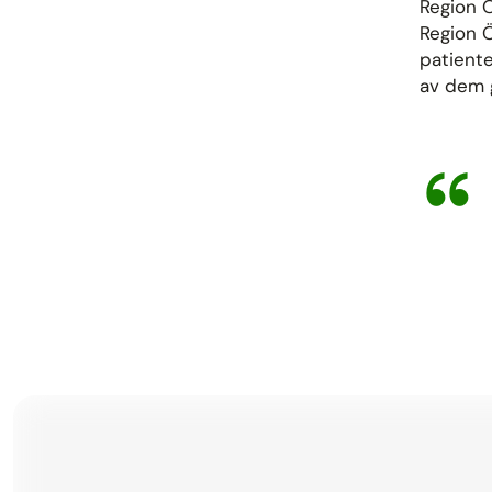
Region Ö
Region Ö
patient
av dem g