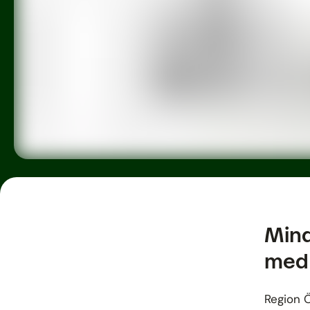
Mind
med
Region Ö