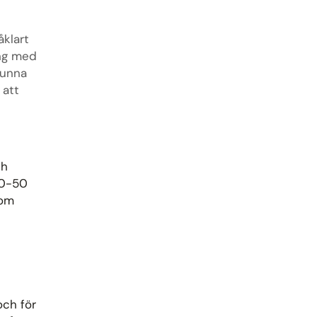
åklart
ång med
kunna
 att
ch
40-50
tom
och för