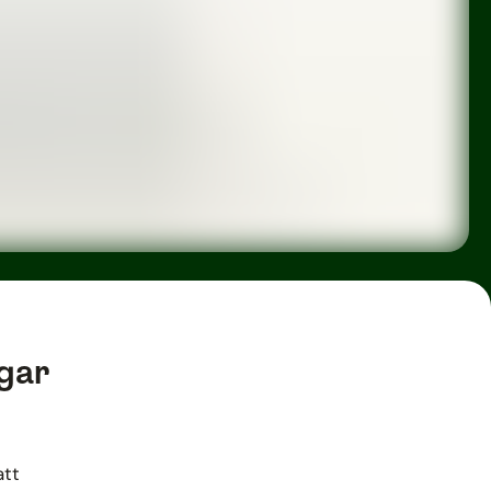
gar
att