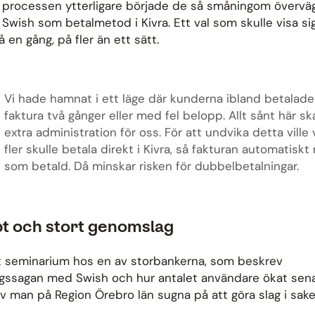
a processen ytterligare började de så småningom överväg
ll Swish som betalmetod i Kivra. Ett val som skulle visa si
å en gång, på fler än ett sätt.
Vi hade hamnat i ett läge där kunderna ibland betala
faktura två gånger eller med fel belopp. Allt sånt här sk
extra administration för oss. För att undvika detta ville v
fler skulle betala direkt i Kivra, så fakturan automatiskt
som betald. Då minskar risken för dubbelbetalningar.
t och stort genomslag
tt seminarium hos en av storbankerna, som beskrev
gssagan med Swish och hur antalet användare ökat sen
ev man på Region Örebro län sugna på att göra slag i sake