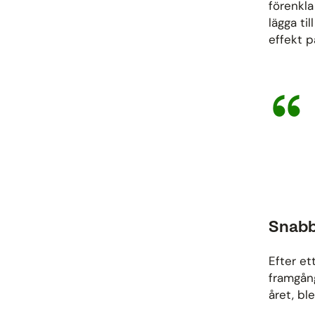
förenkl
lägga ti
effekt p
Snabb
Efter e
framgån
året, bl