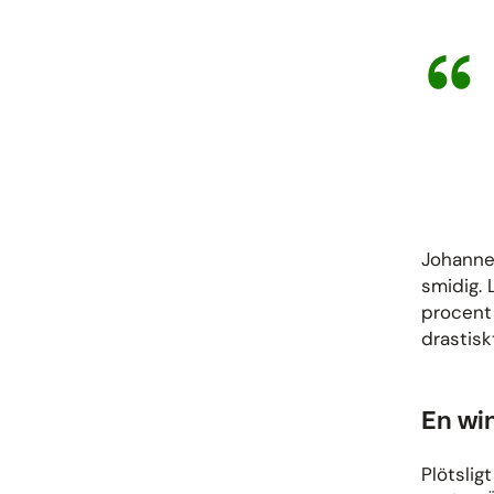
Johanne
smidig.
procent
drastisk
En win
Plötslig