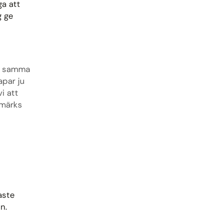
a att
g ge
de samma
apar ju
i att
 märks
aste
n.